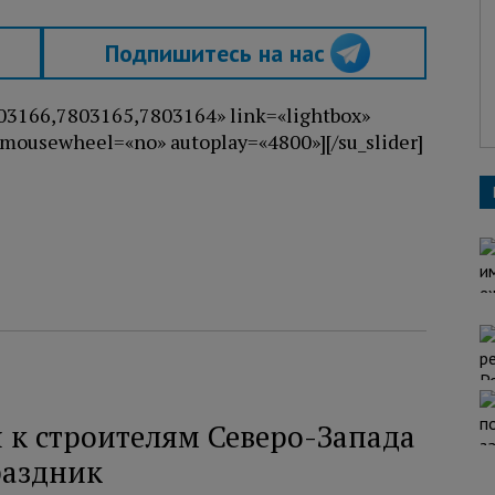
Подпишитесь на нас
803166,7803165,7803164» link=«lightbox»
 mousewheel=«no» autoplay=«4800»][/su_slider]
 к строителям Северо-Запада
раздник