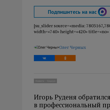
Подпишитесь на нас
[su_slider source=«media: 7803167,7
width=«740» height=«420» title=«no»
Олег Черных
Новости
Социум
Игорь Руденя обратился
в профессиональный п