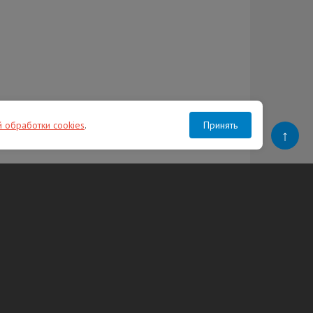
й обработки cookies
.
Принять
↑