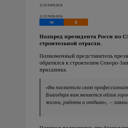
12:15 09.08.2026
12:15 09.08.2026
Полпред президента Росси по 
строительной отрасли.
Полномочный представитель прези
обратился к строителям Северо-За
праздника.
«Вы посвятили свою профессиональ
Благодаря вам меняется облик горо
жизни, работы и отдыха
», — заяви
Полпред подчеркнул, что благодаря