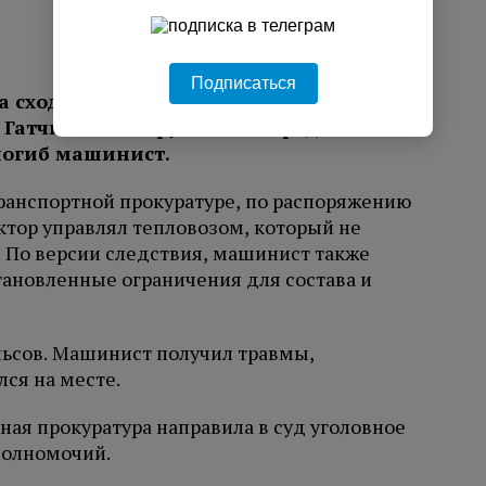
Подписаться
а сход локомотива в сентябре 2025 года
 Гатчинском округе Ленинградской
 погиб машинист.
ранспортной прокуратуре, по распоряжению
тор управлял тепловозом, который не
 По версии следствия, машинист также
тановленные ограничения для состава и
льсов. Машинист получил травмы,
ся на месте.
ая прокуратура направила в суд уголовное
полномочий.