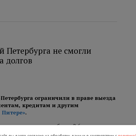
й Петербурга не смогли
а долгов
-Петербурга ограничили в праве выезда
иментам, кредитам и другим
 Питере»
.
зыскали с должников более 2,6 миллиарда
ательщиков алиментов, которые в итоге
 сайт, вы даете согласие на обработку данных в соответствии с
политико