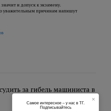
 значит и допуск к экзамену.
по уважительным причинам напишут
ов
судить за гибель машиниста в
×
Самое интересное – у нас в ТГ.
Подписывайтесь