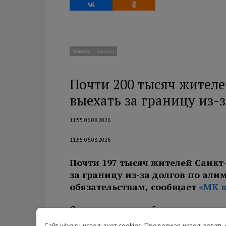
Новости
Социум
Почти 200 тысяч жителе
выехать за границу из-з
11:55 06.08.2026
11:55 06.08.2026
Почти 197 тысяч жителей Санкт
за границу из-за долгов по ал
обязательствам, сообщает
«МК в
С начала года судебные приставы в
рублей. Среди них более 9000 непл
Сайт ivbg.ru использует cookies. Продолжая использовать