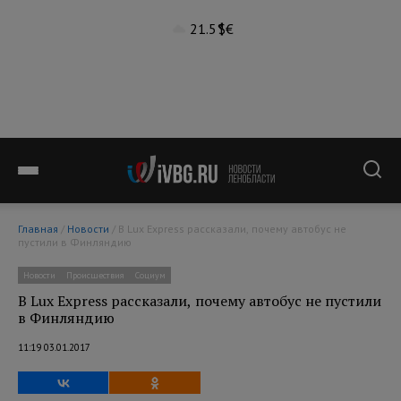
21.5°
$
€
Главная
/
Новости
/ В Lux Express рассказали, почему автобус не
пустили в Финляндию
Новости
Происшествия
Социум
В Lux Express рассказали, почему автобус не пустили
в Финляндию
11:19 03.01.2017