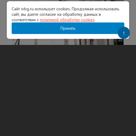
Сайт ivbg.ru использует cookies. Продолжая использовать
сайт, вы даете согласие на обработку данных в
соответствии с
политикой обработки cookies
.
Принять
↑
Оборот строительных организаций
Ленобласти достиг 171 млрд рублей —
губернатор
В День строителя глава Ленобласти
рассказал о развитии отрасли в регионе.
Фото: Александр Дрозденко/ МАКС
Губернатор Ленинградской области
Александр Д...
09.08.2026
115