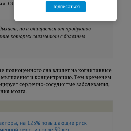
. Об этом в беседе с «Лентой.ру» заявила
Подписаться
тдыхает, но и очищается от продуктов
ление которых связывают с болезнью
ие полноценного сна влияет на когнитивные
ть мышления и концентрацию. Тем временем
цирует сердечно-сосудистые заболевания,
ния мозга.
акторы, на 123% повышающие риск
менной смерти после 50 лет