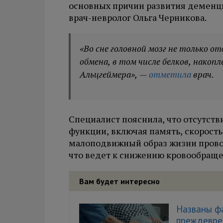
основных причин развития деменции
врач-невролог Ольга Черникова.
«Во сне головной мозг не только о
обмена, в том числе белков, накоп
Альцгеймера», —
отметила
врач.
Специалист пояснила, что отсутств
функции, включая память, скорос
малоподвижный образ жизни прово
что ведет к снижению кровообраще
Вам будет интересно
Названы ф
преждевре