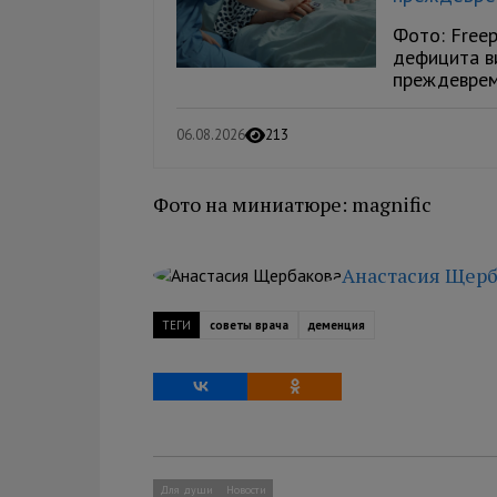
Фото: Freep
дефицита в
преждевреме
06.08.2026
213
Фото на миниатюре: magnific
Анастасия Щерб
ТЕГИ
советы врача
деменция
Для души
Новости