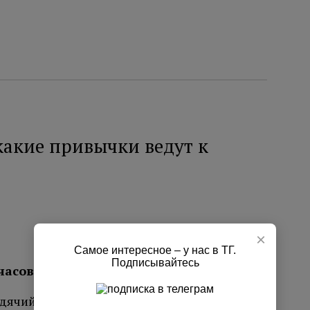
какие привычки ведут к
×
Самое интересное – у нас в ТГ.
Подписывайтесь
часов.
идячий образ жизни являются одними из