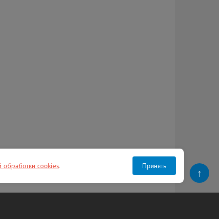
й обработки cookies
.
Принять
↑