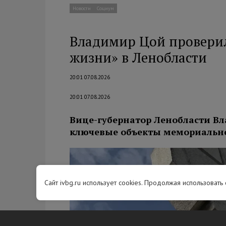
Новости
Социум
Владимир Цой проверил
жизни» в Ленобласти
20:01 07.08.2026
20:01 07.08.2026
Вице-губернатор Ленобласти В
ключевые объекты мемориально
Сайт ivbg.ru использует cookies. Продолжая использовать