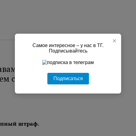
×
Самое интересное – у нас в ТГ.
Подписывайтесь
авами обернулась для жителя
ем свободы
Подписаться
упный штраф.