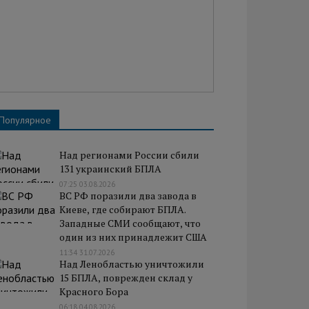
Популярное
Над регионами России сбили
131 украинский БПЛА
07:25 03.08.2026
ВС РФ поразили два завода в
Киеве, где собирают БПЛА.
Западные СМИ сообщают, что
один из них принадлежит США
11:34 31.07.2026
Над Ленобластью уничтожили
15 БПЛА, поврежден склад у
Красного Бора
06:18 04.08.2026