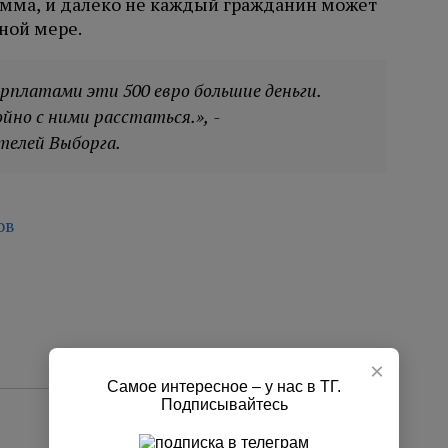
умма, и далеко не каждый гражданин может
ной мере.
рплатами эти 500 евро большие деньги.
йно с ними расстаться.», -
елей Выборга.
ов
×
Самое интересное – у нас в ТГ.
Подписывайтесь