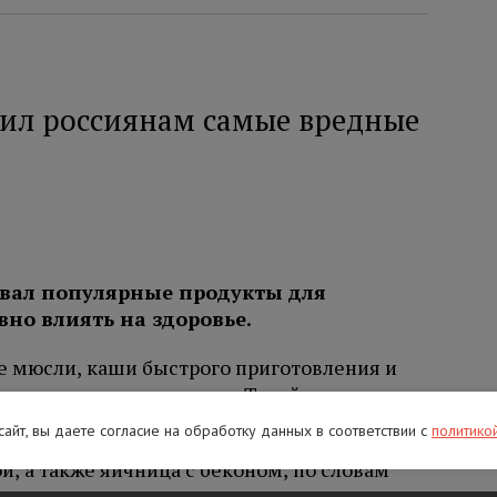
ил россиянам самые вредные
звал популярные продукты для
вно влиять на здоровье.
е мюсли, каши быстрого приготовления и
летчатки и много сахара. Такой завтрак врач
вощами или фруктами.
 сайт, вы даете согласие на обработку данных в соответствии с
политико
й, а также яичница с беконом, по словам
ество жиров и потенциально вредных