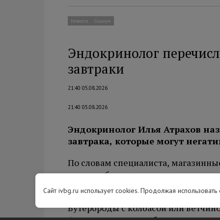
Новости
Социум
Эндокринолог перечисл
завтраки
21:40 05.08.2026
21:40 05.08.2026
Эндокринолог Илья Атрахов на
завтрака, которые могут негати
По словам специалиста, магазинны
сладкие батончики содержат мало к
рекомендует дополнять свежими о
Сайт ivbg.ru использует cookies. Продолжая использовать
Бутерброды с колбасой или ветчино
Атрахова, содержат большое колич