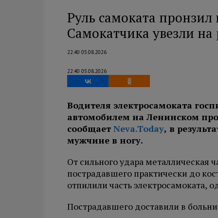
Руль самоката пронзил 
Самокатчика увезли на
22:40 05.08.2026
22:40 05.08.2026
Водителя электросамоката госп
автомобилем на Ленинском прос
сообщает
Neva.Today
, в резуль
мужчине в ногу.
От сильного удара металлическая ч
пострадавшего практически до кос
отпилили часть электросамоката, о
Пострадавшего доставили в больни