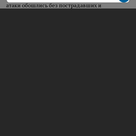
атаки обошлись без пострадавших и
разрушений.
Временные ограничения полеты самолетов
вводили в аэропортах Краснодара, Казани,
Нижнекамска, Самары, Ульяновска, Чебоксар,
Ижевска, Кирова, Перми, Оренбурга, Уфы,
Пензы и Саранска. На момент подготовки
публикации ограничения действуют в
аэропортах Сочи, Геленджика, Нижнего
Новгорода, Калуги и Тамбова.
Вам будет интересно