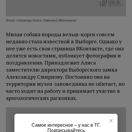
Фото: страница Алисы Замковой ВКонтакте
Милая собака породы вельш-корги совсем
недавно стала известной в Выборге. Однако у
нее уже есть своя страница ВКонтакте, где она
делится новостями, публикует фотографии и
поздравления. Принадлежит Алиса
заместителю директора Выборгского замка
Александру Смирнову. Постоянно она на
территории музея-заповедника не обитает, но
часто ходит на работу и принимает участие в
археологических раскопках.
×
Самое интересное – у нас в ТГ.
Подписывайтесь