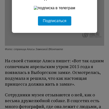
Подписаться
Фото: страница Алисы Замковой ВКонтакте
На своей станице Алиса пишет: «Вот так одним
солнечным апрельским утром 2015 года я
появилась в Выборгском замке. Осмотрелась,
подумала и решила, что как настоящая
принцесса должна жить в замке».
Сотрудники музея отзываются о ней, как о
весьма дружелюбной собаке. В соцсетях есть
много фотографий, где она лежит с людьми, а