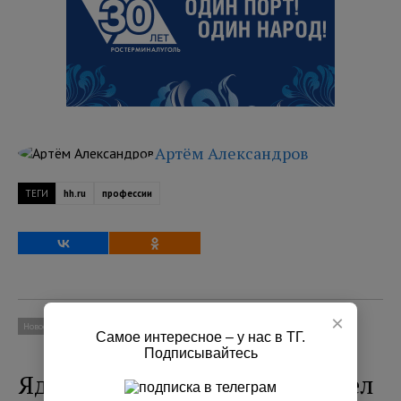
Артём Александров
ТЕГИ
hh.ru
профессии
×
Новости
Социум
Главное
Самое интересное – у нас в ТГ.
Подписывайтесь
Ядовитый вороний глаз созрел