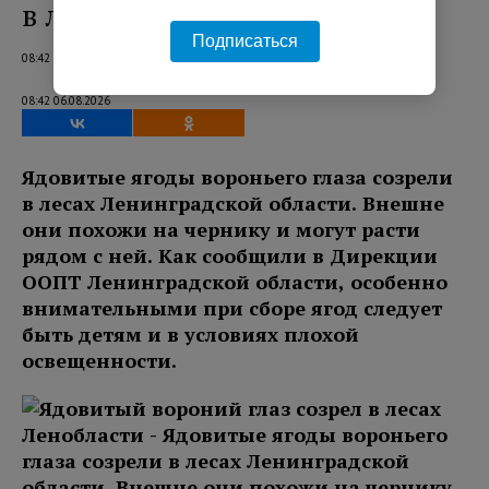
в лесах Ленобласти
Подписаться
08:42 06.08.2026
08:42 06.08.2026
Ядовитые ягоды вороньего глаза созрели
в лесах Ленинградской области. Внешне
они похожи на чернику и могут расти
рядом с ней. Как сообщили в Дирекции
ООПТ Ленинградской области, особенно
внимательными при сборе ягод следует
быть детям и в условиях плохой
освещенности.