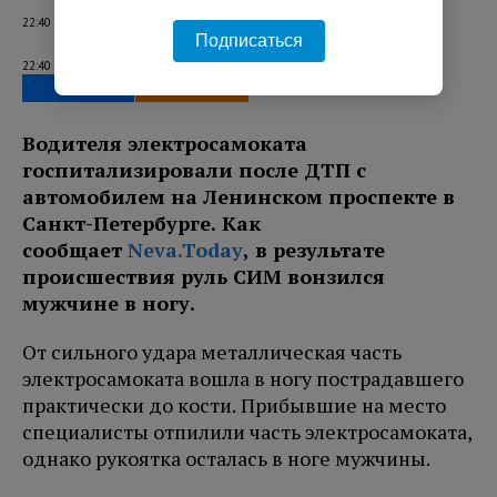
22:40 05.08.2026
Подписаться
22:40 05.08.2026
Водителя электросамоката
госпитализировали после ДТП с
автомобилем на Ленинском проспекте в
Санкт-Петербурге. Как
сообщает
Neva.Today
, в результате
происшествия руль СИМ вонзился
мужчине в ногу.
От сильного удара металлическая часть
электросамоката вошла в ногу пострадавшего
практически до кости. Прибывшие на место
специалисты отпилили часть электросамоката,
однако рукоятка осталась в ноге мужчины.