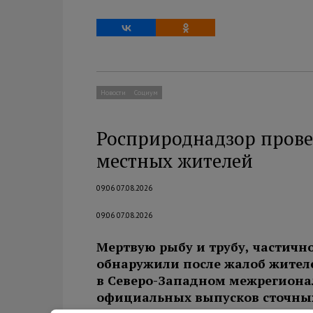
Новости
Социум
Росприроднадзор прове
местных жителей
09:06 07.08.2026
09:06 07.08.2026
Мертвую рыбу и трубу, частично
обнаружили после жалоб жителе
в Северо-Западном межрегиона
официальных выпусков сточных 