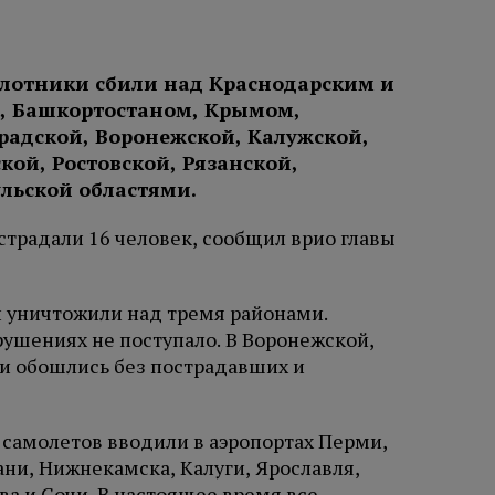
лотники сбили над Краснодарским и
, Башкортостаном, Крымом,
градской, Воронежской, Калужской,
кой, Ростовской, Рязанской,
ульской областями.
острадали 16 человек, сообщил врио главы
и уничтожили над тремя районами.
ушениях не поступало. В Воронежской,
ки обошлись без пострадавших и
самолетов вводили в аэропортах Перми,
ани, Нижнекамска, Калуги, Ярославля,
ва и Сочи. В настоящее время все