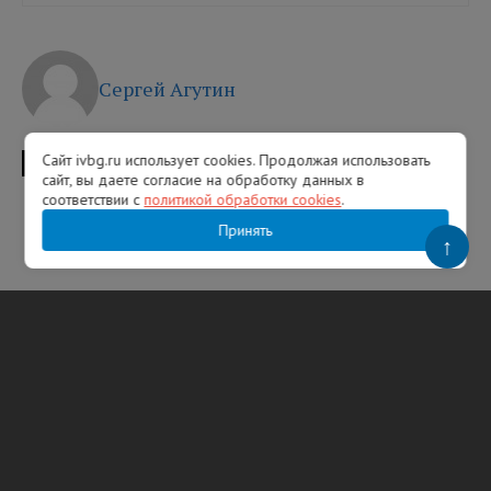
Сергей Агутин
Сайт ivbg.ru использует cookies. Продолжая использовать
ТЕГИ
колпино
ДТП
сайт, вы даете согласие на обработку данных в
соответствии с
политикой обработки cookies
.
Принять
↑
Популярное