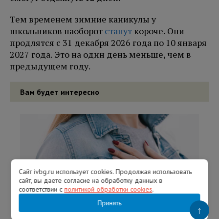
Тем временем зимние каникулы у
школьников наоборот
станут
короче. Они
продлятся с 31 декабря 2026 года по 10 января
2027 года. Это на один день меньше, чем в
предыдущем году.
Вам будет интересно
Сайт ivbg.ru использует cookies. Продолжая использовать
сайт, вы даете согласие на обработку данных в
соответствии с
политикой обработки cookies
.
Принять
↑