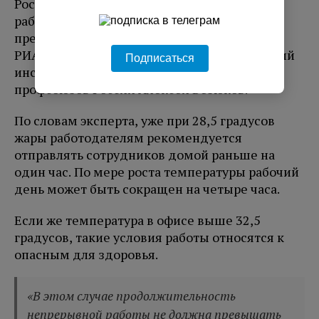
Россияне имеют право на сокращенный
рабочий день, если температура в офисах
превышает 28 градусов. Об этом в беседе с
РИА Новости
напомнил
главный технический
Подписаться
инспектор труда Федерации независимых
профсоюзов России Алексей Безюков.
По словам эксперта, уже при 28,5 градусов
жары работодателям рекомендуется
отправлять сотрудников домой раньше на
один час. По мере роста температуры рабочий
день может быть сокращен на четыре часа.
Если же температура в офисе выше 32,5
градусов, такие условия работы относятся к
опасным для здоровья.
«В этом случае продолжительность
непрерывной работы не должна превышать