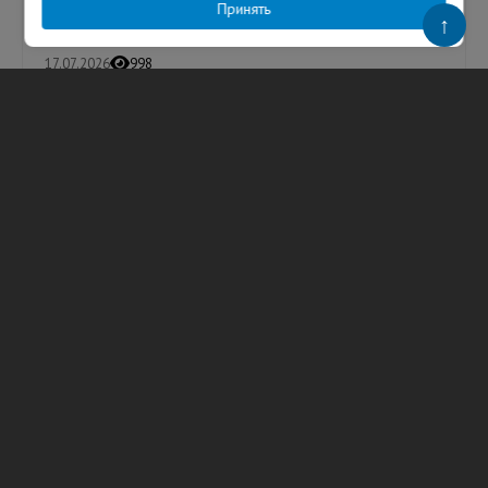
Единый государственный экзамен (ЕГЭ...
Принять
↑
17.07.2026
998
Анастасия Щербакова
ТЕГИ
МФТИ
ЕГЭ