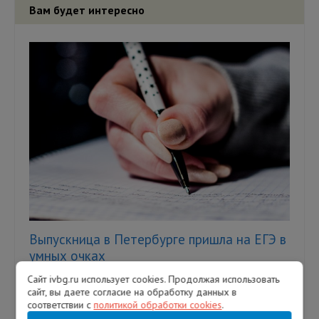
Вам будет интересно
Выпускница в Петербурге пришла на ЕГЭ в
умных очках
Сайт ivbg.ru использует cookies. Продолжая использовать
Однако это не помогло девушке сдать
сайт, вы даете согласие на обработку данных в
экзамен — ее удалили с аудитории. В
соответствии с
политикой обработки cookies
.
Петербурге выпускница пыталась сдать