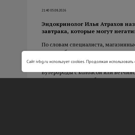
21:40 05.08.2026
Эндокринолог Илья Атрахов на
завтрака, которые могут негати
По словам специалиста, магазинны
сладкие батончики содержат мало к
рекомендует дополнять свежими о
Сайт ivbg.ru использует cookies. Продолжая использовать
Бутерброды с колбасой или ветчино
Атрахова, содержат большое колич
веществ. Их регулярное употребле
сосудистых и онкологических забо
Врач также не рекомендует употре
крепкий кофе. Такие напитки могу
на водный баланс. Свежая выпечка,
вызывает ощущение тяжести.