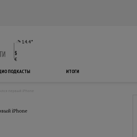
14.4°
$
€
ДИО ПОДКАСТЫ
ПОДКАСТЫ
ИТОГИ
вился первый iPhone
рвый iPhone