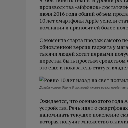
Чтобы понять темпы и уровни роста
производства «айфонов» достаточно
июля 2016 года общий объем прода
10 лет смартфоны Apple успели ст
компании и приносят ей более пол
С момента старта продаж самого п
обновленной версии гаджета у маг
тысячи людей хотят первыми получ
перестал быть простым средством 
это еще и показатель статуса владе
Дизайн нового iPhone 8, который, скорее всего, представя
Ожидается, что осенью этого года 
устройства. Речь идет о смартфонах 
напоминать текущее поколение сма
которая получит множество отличи