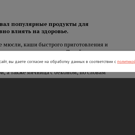
звал популярные продукты для
вно влиять на здоровье.
е мюсли, каши быстрого приготовления и
летчатки и много сахара. Такой завтрак врач
вощами или фруктами.
 сайт, вы даете согласие на обработку данных в соответствии с
политико
й, а также яичница с беконом, по словам
ество жиров и потенциально вредных
ние может повышать риск сердечно-
леваний.
блять натощак свежевыжатые соки, смузи и
т вызвать дискомфорт в желудке и повлиять
 по словам специалиста, также нередко