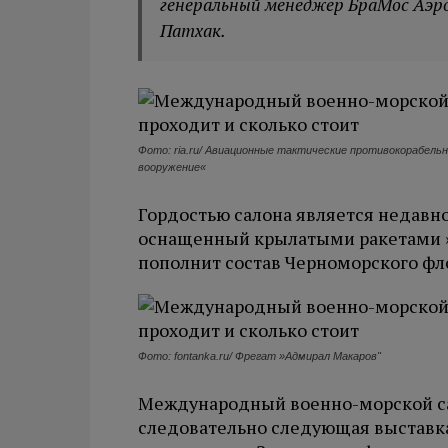
генеральный менеджер БраМос Аэр
Патхак.
Фото: ria.ru/ Авиационные тактические противокорабель
вооружение«
Гордостью салона является недавн
оснащенный крылатыми ракетами »
пополнит состав Черноморского фл
Фото: fontanka.ru/ Фрегат »Адмирал Макаров"
Международный военно-морской сал
следовательно следующая выставка