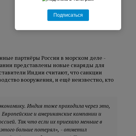
Подписаться
нные партнёры России в морском деле -
пании представлены новые снаряды для
ставители Индии считают, что санкции
одство вооружения, и ещё неизвестно, кто
.
кономику. Индия тоже проходила через это,
. Европейские и американские компании и
ссией. Так что если их приехало меньше в
 этого больше потерял», - отметил