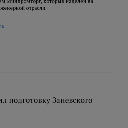
ем Минпромторг, который нацелен на
нженерной отрасли.
ов
л подготовку Заневского