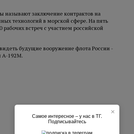
ы называют заключение контрактов на
ных технологий в морской сфере. На пять
0 рабочих встреч с участием российской
увидеть будущие вооружение флота России -
и А-192М.
×
Самое интересное – у нас в ТГ.
Подписывайтесь