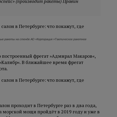
оспейс» (производит ракеты) Правин
ные ракеты на стенде АО «Корпорация »Тактическое ракетное
о построенный фрегат »Адмирал Макаров«,
Калибр«. В ближайшее время фрегат
ота.
он проходит в Петербурге раз в два года,
 морской мощи пройдёт в 2019 году и уже в