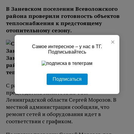
В Заневском поселении Всеволожского
района проверили готовность объектов
теплоснабжения к предстоящему
отопительному сезону.
×
Самое интересное – у нас в ТГ.
Подписывайтесь
Подписаться
С рабочей поездкой объекты посетил
председатель Комитета по ТЭК
Ленинградской области Сергей Морозов. В
местной администрации сообщили, что
ремонт сетей и оборудования идет в
соответствии с графиком.