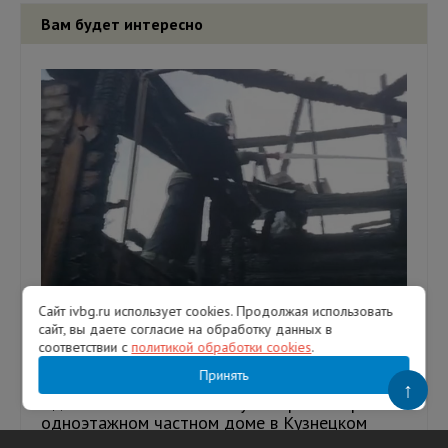
Вам будет интересно
Сайт ivbg.ru использует cookies. Продолжая использовать
сайт, вы даете согласие на обработку данных в
Человек погиб при пожаре в частном доме
соответствии с
политикой обработки cookies
.
в Гатчинском округе
Принять
↑
Один человек погиб 6 августа при пожаре в
одноэтажном частном доме в Кузнецком
переулке в микрорайоне Мариенбург в