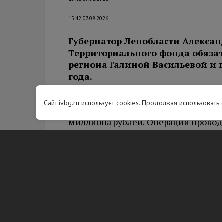
15:42 07.08.2026
Губернатор Ленобласти Алексан
Территориального фонда обяза
региона Галиной Васильевой и 
года.
В рамках системы ОМС жителям ст
Сайт ivbg.ru использует cookies. Продолжая использовать
высокотехнологичной помощи — тр
миллиона рублей. Операции провод
выполнена уже 31 такая операция. 
долголетия с семью программами 
Искусственный интеллект применяе
пациентов с диабетом и гипертенз
мониторинг.
Уровень удовлетворенности работо
процента — это в 1,4 раза выше за