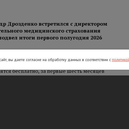
др Дрозденко встретился с директором
тельного медицинского страхования
подвел итоги первого полугодия 2026
ал доступен новый вид
 сайт, вы даете согласие на обработку данных в соответствии с
политико
ансплантация почки стоимостью 1,3
ятся бесплатно, за первые шесть месяцев
Также заработали центры здорового
комплексного обследования и наблюдения.
тся уже в пяти видах исследований, а для
ией стал доступен дистанционный
й поликлиник и амбулаторий достиг 79,7
планированного показателя. Особое внимание