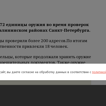
 72 единицы оружия во время проверок
алининском районах Санкт-Петербурга.
цы проверили более 200 адресов.
По итогам
твенности привлекли 18 человек.
ельцы, которые продолжали хранить оружие
азрешительных документов. Также оружие
я на его хранение были аннулированы.
 сайт, вы даете согласие на обработку данных в соответствии с
политико
а Виктора Цоя умерла возле его могилы
рге