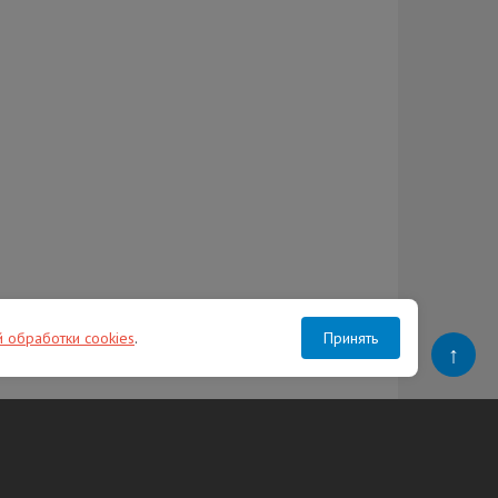
й обработки cookies
.
Принять
↑