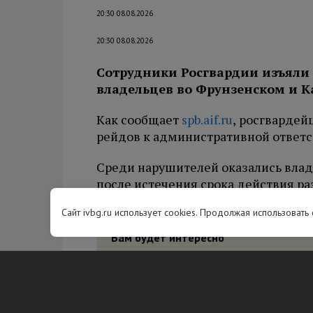
20:30 08.08.2026
20:30 08.08.2026
Сотрудники Росгвардии изъяли
владельцев во Фрунзенском и К
Как сообщает
spb.aif.ru
, росгвардей
рейдов к административной ответс
Среди нарушителей оказались влад
после истечения срока действия р
изымали у граждан, чьи разрешени
Сайт ivbg.ru использует cookies. Продолжая использовать
Вам будет интересно
Поклонниц
в Петербу