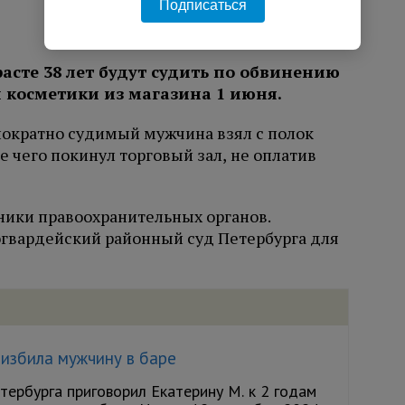
Подписаться
асте 38 лет будут судить по обвинению
 косметики из магазина 1 июня.
нократно судимый мужчина взял с полок
е чего покинул торговый зал, не оплатив
ики правоохранительных органов.
огвардейский районный суд Петербурга для
избила мужчину в баре
тербурга приговорил Екатерину М. к 2 годам