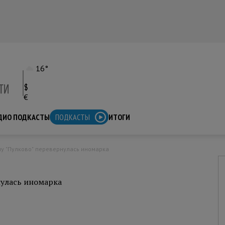
16°
$
€
ДИО ПОДКАСТЫ
ПОДКАСТЫ
ИТОГИ
ону "Пулково" перевернулась иномарка
нулась иномарка