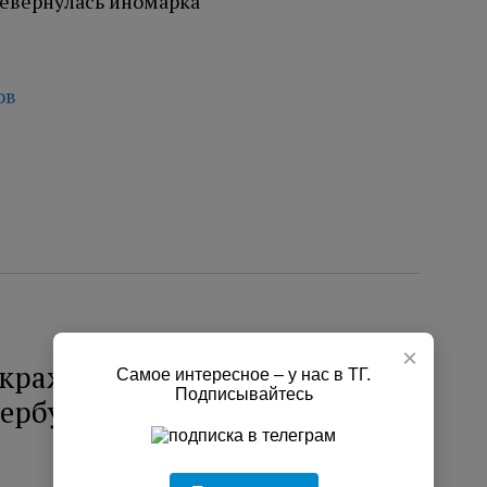
ов
×
краже женских духов и
Самое интересное – у нас в ТГ.
Подписывайтесь
тербурге