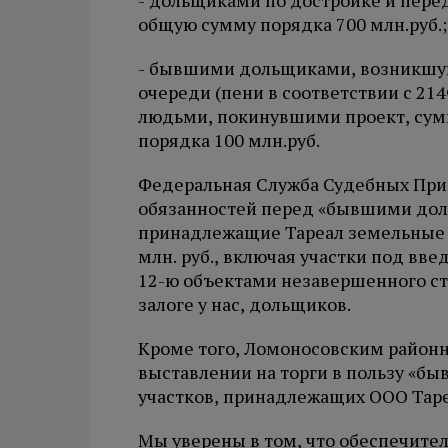
- дольщиками по достройке и перед
общую сумму порядка
700 млн.руб.
;
- бывшими дольщиками, возникшую
очереди (пени в соответствии с 21
людьми, покинувшими проект, сум
порядка
100 млн.руб
.
Федеральная Служба Судебных Прист
обязанностей перед «бывшими доль
принадлежащие Тареал земельные 
млн. руб.,
включая участки под вве
12-ю объектами незавершенного стр
залоге у нас, дольщиков.
Кроме того, Ломоносовским район
выставлении на торги в пользу «бы
участков, принадлежащих ООО Таре
Мы уверены в том, что обеспечит