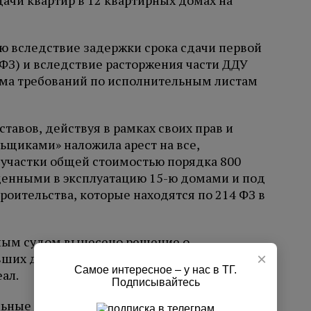
ачи квартир в 12 квартирных домах на
 вследствие задержки срока сдачи первой
4ФЗ) и вследствие расторжения части ДДУ
ма требований по исполнительным листам
авов, действуя в рамках своих прав и
щиками» наложила арест на все,
участки общей стоимостью порядка
800
денными в эксплуатацию 15-ю домами и под
оительства, которые находятся по 214 ФЗ в
ным судом вынесено решение о
×
вших дольщиков» 129 (из 152) земельных
Самое интересное – у нас в ТГ.
ал.
Подписывайтесь
ельные меры наложены на земельные