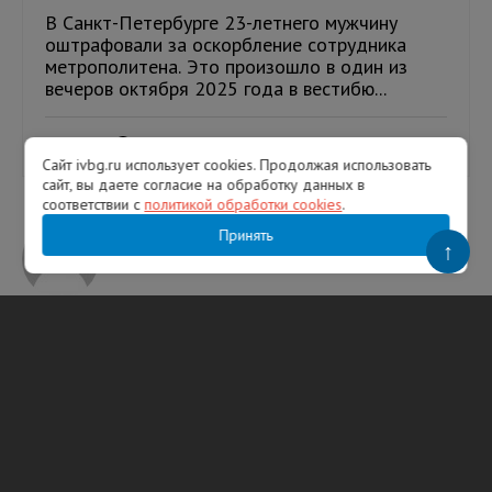
В Санкт-Петербурге 23-летнего мужчину
оштрафовали за оскорбление сотрудника
метрополитена. Это произошло в один из
вечеров октября 2025 года в вестибю...
01.02.2026
1677
Сайт ivbg.ru использует cookies. Продолжая использовать
сайт, вы даете согласие на обработку данных в
соответствии с
политикой обработки cookies
.
Принять
↑
Сергей Агутин
ТЕГИ
Гатчинский округ
Ленинградская область
Семрино