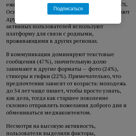
ежедневных корреспондентов достигает 45%.
Подписаться
Основной аудиторией для общения выступают
друзья (74%), при этом 52% ежедневных
активных пользователей используют
платформу для связи с родными,
проживающими в других регионах.
В коммуникации доминируют текстовые
сообщения (47%), значительную долю
занимают и другие форматы — фото (24%),
стикеры и гифки (22%). Примечательно, что
предпочтения зависят от возраста: молодежь
до 34 лет чаще пишет, чтобы просто узнать,
как дела, тогда как старшее поколение
склонно отправлять пожелания доброго дня и
обмениваться медиаконтентом.
Несмотря на высокую активность,
пользователи выделили факторы,