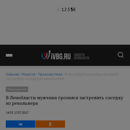
12.5°
$
€
Главная
/
Новости
/
Происшествия
/ В Ленобласти мужчина грозился
застрелить соседку из револьвера
Происшествия
В Ленобласти мужчина грозился застрелить соседку
из револьвера
14:33 17.07.2017