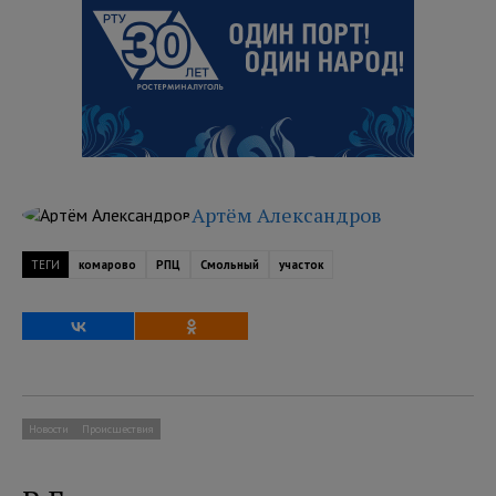
Артём Александров
ТЕГИ
комарово
РПЦ
Смольный
участок
Новости
Происшествия