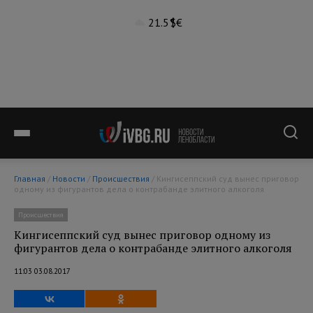
21.5°
$
€
Главная
/
Новости
/
Происшествия
/ Кингисеппский суд вынес приговор
одному из фигурантов дела о контрабанде элитного алкоголя
Происшествия
Кингисеппский суд вынес приговор одному из
фигурантов дела о контрабанде элитного алкоголя
11:03 03.08.2017