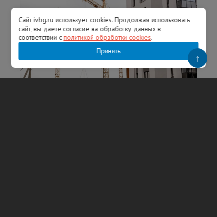
Сайт ivbg.ru использует cookies. Продолжая использовать
сайт, вы даете согласие на обработку данных в
соответствии с
политикой обработки cookies
.
Принять
↑
Оборот строительных организаций
Ленобласти достиг 171 млрд рублей —
губернатор
В День строителя глава Ленобласти
рассказал о развитии отрасли в регионе.
Фото: Александр Дрозденко/ МАКС
Губернатор Ленинградской области
Александр Д...
09.08.2026
117