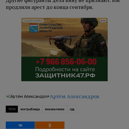
Другие фигуранты дела вину не признают. Им
продлили арест до конца сентября.
СОЦРЕКЛАМА
Артём Александров
ТЕГИ
контрабанда
михальченко
суд