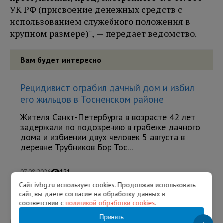
УК РФ (присвоение денежных средств с
использованием служебного положения в
крупном размере)", — передает ведомство.
Вам будет интересно
Рецидивист ограбил дачный дом и избил
его жильцов в Тосненском районе
Жителя Санкт-Петербурга в возрасте 42 лет
задержали по подозрению в грабеже дачного
дома и избиении двух человек 5 августа в
деревне Трубников Бор Тос...
07.08.2026
121
Сайт ivbg.ru использует cookies. Продолжая использовать
сайт, вы даете согласие на обработку данных в
соответствии с
политикой обработки cookies
.
Принять