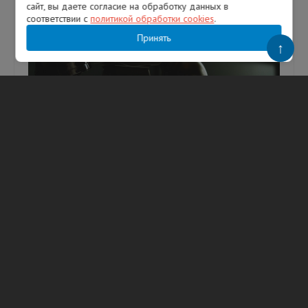
сайт, вы даете согласие на обработку данных в
соответствии с
политикой обработки cookies
.
Принять
↑
Журналист ivbg.ru поговорил с
телефонными лжебанкирами:
рассказываем, как действуют и на что
давят, чтобы обмануть
Телефонные мошенники позвонили от имени
банка ВТБ и действовали по схеме, никогда
не описываемой нами ранее. Говорили
уверенно и располагали личными д...