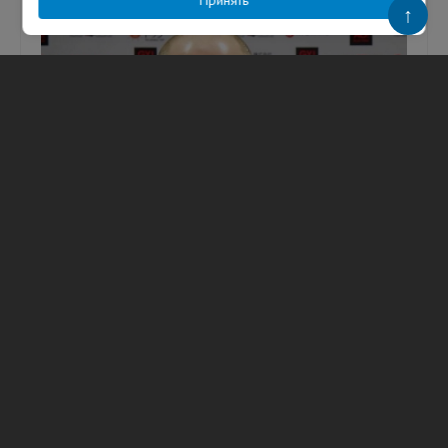
Принять
↑
«На бесовском языке не разговариваю»:
Федор Емельяненко ответил бойцу
Орловскому
Фото: ru.wikipedia.org Легендарный