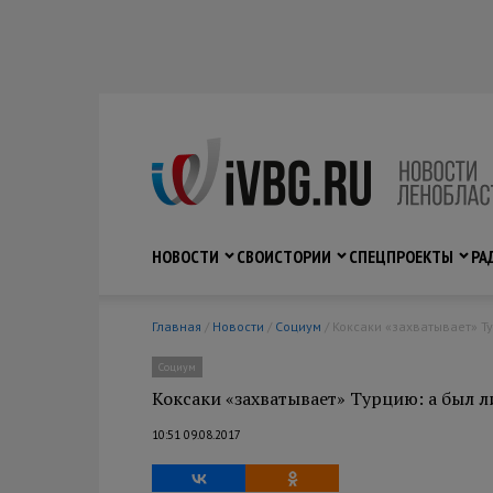
НОВОСТИ
СВО
ИСТОРИИ
СПЕЦПРОЕКТЫ
РА
Главная
/
Новости
/
Социум
/ Коксаки «захватывает» Т
Социум
Коксаки «захватывает» Турцию: а был л
10:51 09.08.2017