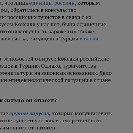
и, что лишь
единицы россиян
, которым
сом, обратились в консульство
ы российских туристов в связи с их
сом Коксаки у нас нет, были единичные
то они могут быть заражены». Также,
онсульства, ситуацию в Турции
взял на
-за новостей о вирусе Коксаки российские
ездок в Турцию. Однако, турагентства
тменить тур и на законных основаниях. Дело
нии эпидемиологической ситуации в стране
ак сильно он опасен?
ание
группы вирусов
,
которые могут вызвать
го не существует, как и лекарственного
 именно этот патоген.