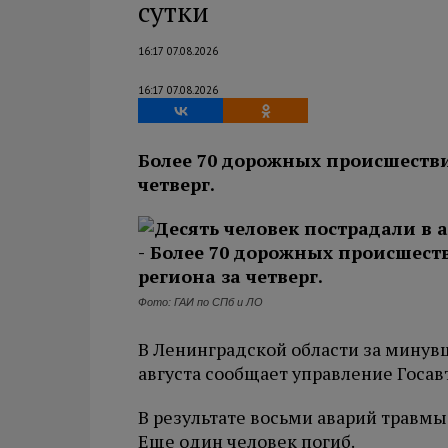
сутки
16:17 07.08.2026
16:17 07.08.2026
Более 70 дорожных происшестви
четверг.
Фото: ГАИ по СПб и ЛО
В Ленинградской области за минувш
августа сообщает управление Госав
В результате восьми аварий травмы
Еще один человек погиб.