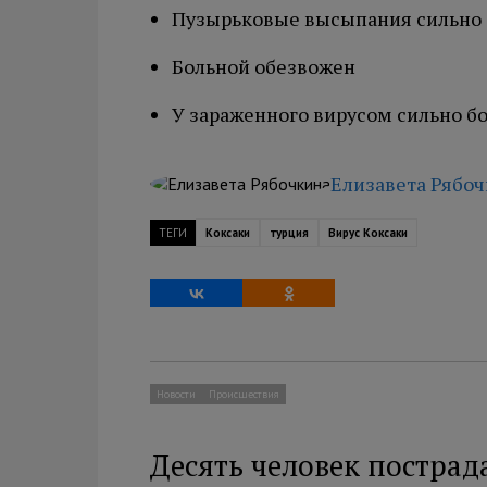
Пузырьковые высыпания сильно 
Больной обезвожен
У зараженного вирусом сильно б
Елизавета Рябо
ТЕГИ
Коксаки
турция
Вирус Коксаки
Новости
Происшествия
Десять человек пострад