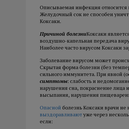
Описываемая инфекция относится 
Желудочный сок не способен уничт
Коксаки.
Причиной болезни
Коксаки являетс
воздушно-капельная передача виру
Наиболее часто вирусом Коксаки з
Заболевание вирусом может происх
Скрытая форма болезни (без темпе
сильного иммунитета. При явной (
симптомы
: слабость и недомогани
нарушения сна, покраснение лица и
высыпания, нарушения пищеварен
Опасной
болезнь Коксаки врачи не
выздоравливают
уже через несколь
если: