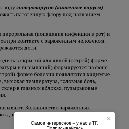
к роду
энтеровирусов (кишечные вирусы)
.
ожить патогенную флору под названием
я пероральная (попадания инфекции в рот) и
са при контакте с зараженным человеком.
аражаются дети.
одить в скрытой или явной (острой) форме.
ратуры и высыпаний) формируется на фоне
острой) форме болезни появляются видимые
е, высокая температура, головная боль,
 склер в глазных яблоках, пузырьковые
ия.
 называют. Большинство зараженных
ко дней. Однако, нужно
обращаться к врачу
,
×
Самое интересное – у нас в ТГ.
Подписывайтесь