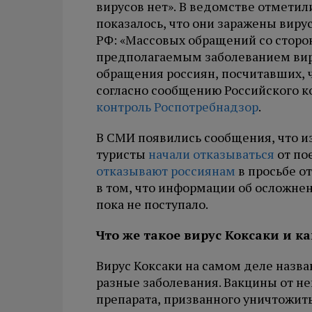
вирусов нет». В ведомстве отметил
показалось, что они заражены виру
РФ: «Массовых обращений со сторон
предполагаемым заболеванием виру
обращения россиян, посчитавших, ч
согласно сообщению Российского к
контроль Роспотребнадзор
.
В СМИ появились сообщения, что из
туристы
начали отказываться
от по
отказывают россиянам
в просьбе о
в том, что информации об осложне
пока не поступало.
Что же такое вирус Коксаки и к
Вирус Коксаки на самом деле назв
разные заболевания. Вакцины от не
препарата, призванного уничтожить