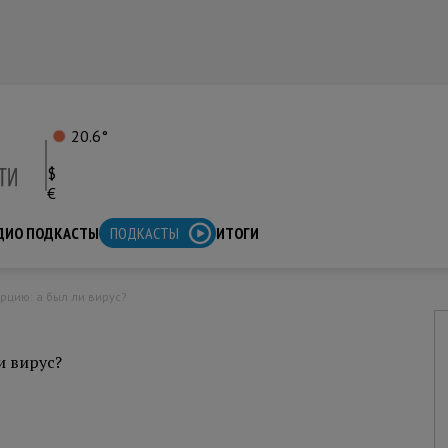
20.6°
$
€
ДИО ПОДКАСТЫ
ПОДКАСТЫ
ИТОГИ
урцию: а был ли вирус?
и вирус?