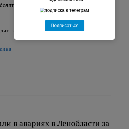
болят
Подписаться
олит голова из-за высокой температуры
чкина
али в авариях в Ленобласти за