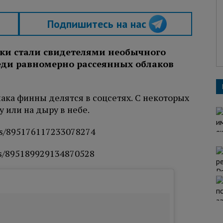
Подпишитесь на нас
нки
стали свидетелями необычного
реди равномерно рассеянных облаков
ка финны делятся в соцсетях. С некоторых
 или на дыру в небе.
atus/895176117233078274
tus/895189929134870528