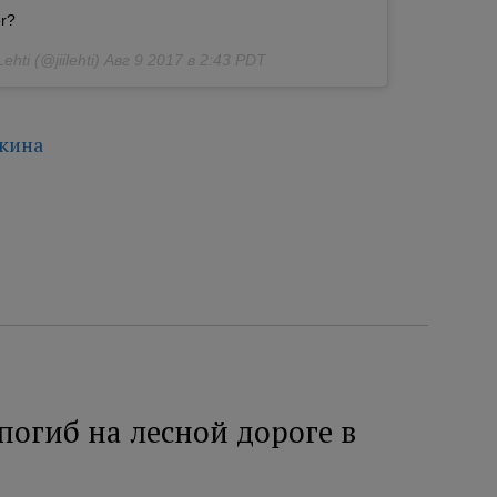
er?
hti (@jiilehti)
Авг 9 2017 в 2:43 PDT
чкина
огиб на лесной дороге в