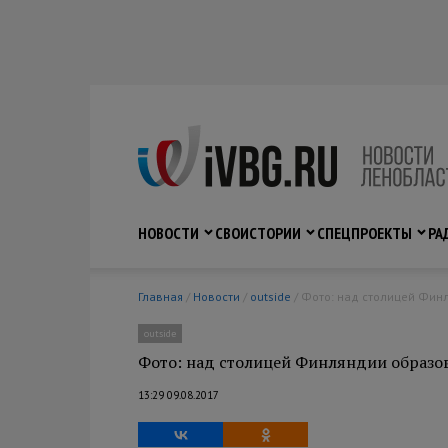
НОВОСТИ
СВО
ИСТОРИИ
СПЕЦПРОЕКТЫ
РА
Главная
/
Новости
/
outside
/ Фото: над столицей Фин
outside
Фото: над столицей Финляндии образов
13:29 09.08.2017