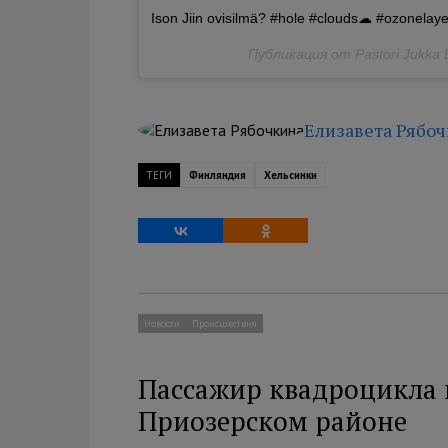
Ison Jiin ovisilmä? #hole #clouds☁ #ozonelay
Публикация от Pastori Jukka Le
Елизавета Рябо
ТЕГИ
Финляндия
Хельсинки
Новости
Происшествия
Пассажир квадроцикла п
Приозерском районе