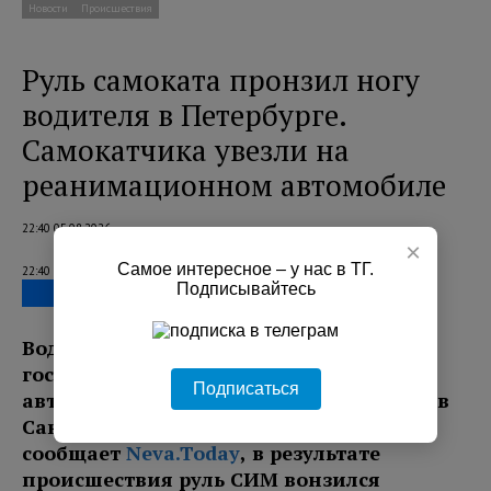
Новости
Происшествия
Руль самоката пронзил ногу
водителя в Петербурге.
Самокатчика увезли на
реанимационном автомобиле
22:40 05.08.2026
×
Самое интересное – у нас в ТГ.
22:40 05.08.2026
Подписывайтесь
Водителя электросамоката
госпитализировали после ДТП с
Подписаться
автомобилем на Ленинском проспекте в
Санкт-Петербурге. Как
сообщает
Neva.Today
, в результате
происшествия руль СИМ вонзился