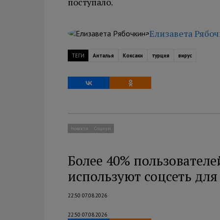
поступало.
Елизавета Рябо
ТЕГИ
Анталья
Коксаки
турция
вирус
Новости
Социум
Более 40% пользователе
используют соцсеть дл
22:50 07.08.2026
22:50 07.08.2026