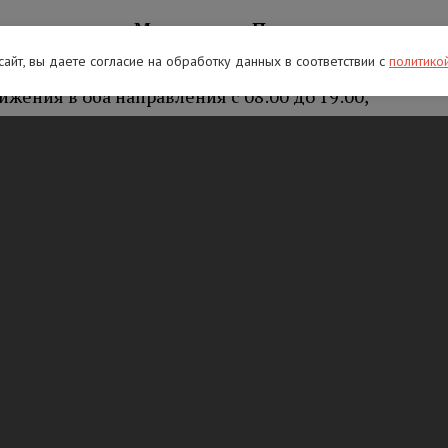
етро
заводск – Мурманск – Печенга
–
ия:
 сайт, вы даете согласие на обработку данных в соответствии с
политико
жения в оба направления с 08:00 до 19:00,
 установка дорожных знаков;
движения в направлении на СПБ с 08:00 до
рьерного ограждения.
 Великий Новгород – Санкт-Петербург
:
ижения в оба направления с 08:00 до 19:00,
 установка дорожных знаков;
ния в направлении на СПБ с 08:00 до 19:00,
ое полукольцо» Кировск – Мга –