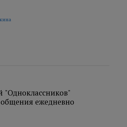
чкина
й "Одноклассников"
я общения ежедневно