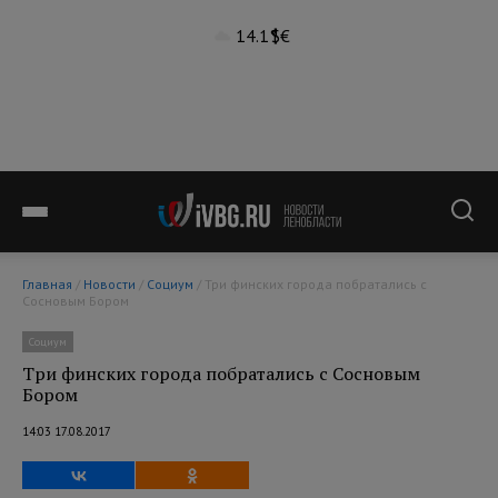
14.1°
$
€
Главная
/
Новости
/
Социум
/ Три финских города побратались с
Сосновым Бором
Социум
Три финских города побратались с Сосновым
Бором
14:03 17.08.2017