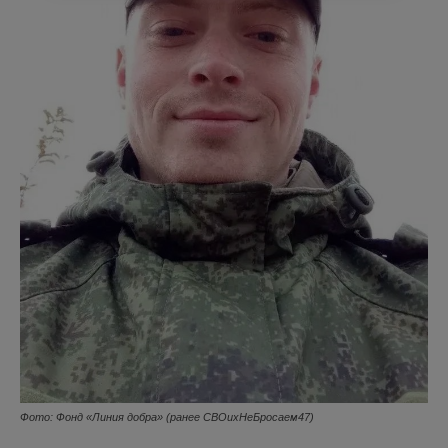
Фото: Фонд «Линия добра» (ранее СВОихНеБросаем47)