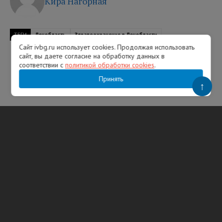
Кира Нагорная
ТЕГИ
Ленобласть
Здравоохранение в Ленобласти
Сайт ivbg.ru использует cookies. Продолжая использовать
сайт, вы даете согласие на обработку данных в
соответствии с
политикой обработки cookies
.
Принять
↑
Популярное
В США именем Иван ежегодно называют
тысячи новорожденных
08:05 05.08.2026
Шесть фраз мошенников, которые должны