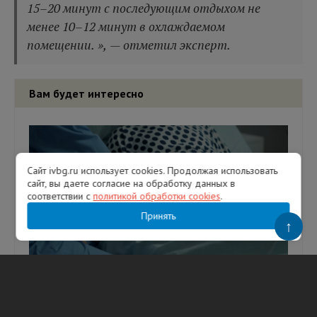
15–20 минут с последующим отдыхом не
менее 10–12 минут в охлаждаемом
помещении. », — отметил эксперт.
Вам будет интересно
Сайт ivbg.ru использует cookies. Продолжая использовать
сайт, вы даете согласие на обработку данных в
соответствии с
политикой обработки cookies
.
Принять
↑
Названы факторы, на 123% повышающие
риск преждевременной смерти после 50