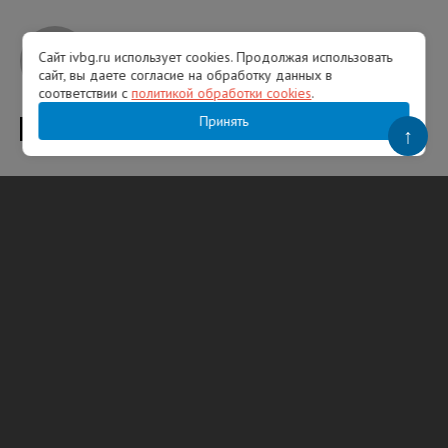
Сайт ivbg.ru использует cookies. Продолжая использовать
Анастасия Щербакова
сайт, вы даете согласие на обработку данных в
соответствии с
политикой обработки cookies
.
Принять
ТЕГИ
Тосненский район
кража
Следком Ленобласти
↑
Популярное
Над регионами России сбили 131