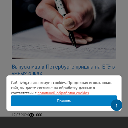
Выпускница в Петербурге пришла на ЕГЭ в
умных очках
Сайт ivbg.ru использует cookies. Продолжая использовать
Однако это не помогло девушке сдать
сайт, вы даете согласие на обработку данных в
экзамен — ее удалили с аудитории. В
соответствии с
политикой обработки cookies
.
Петербурге выпускница пыталась сдать
Единый государственный экзамен (ЕГЭ...
Принять
↑
17.07.2026
1000