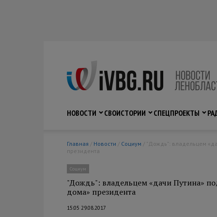
НОВОСТИ
СВО
ИСТОРИИ
СПЕЦПРОЕКТЫ
РА
Главная
/
Новости
/
Социум
/ "Дождь": владельцем «дачи Путина» под Выборгом оказался собственник «родового дома»
президента
Социум
"Дождь": владельцем «дачи Путина» по
дома» президента
15:05 29.08.2017