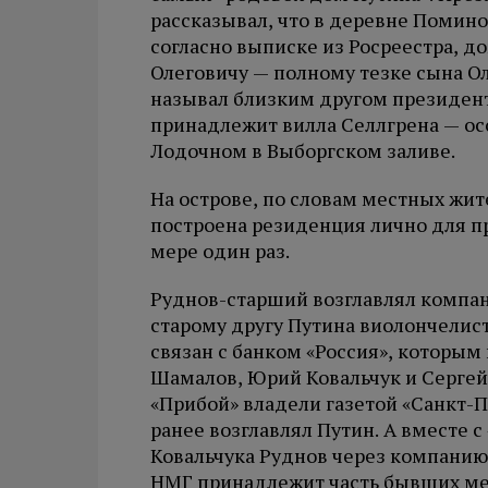
рассказывал, что в деревне Помино
согласно выписке из Росреестра, 
Олеговичу — полному тезке сына О
называл близким другом президент
принадлежит вилла Селлгрена — ос
Лодочном в Выборгском заливе.
На острове, по словам местных жи
построена резиденция лично для п
мере один раз.
Руднов-старший возглавлял компа
старому другу Путина виолончелист
связан с банком «Россия», которым
Шамалов, Юрий Ковальчук и Сергей
«Прибой» владели газетой «Санкт-П
ранее возглавлял Путин. А вместе 
Ковальчука Руднов через компанию
НМГ принадлежит часть бывших ме