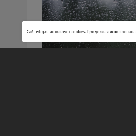
Сайт ivbg.ru использует cookies. Продолжая использовать
Фото: freepik.
Ночью 9 августа температура в
местами опустится до +6…+11 °C.