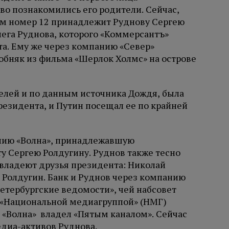
во познакомились его родители. Сейчас,
дом номер 12 принадлежит Руднову Сергею
лега Руднова, которого «Коммерсантъ»
а. Ему же через компанию «Север»
обняк из фильма «Шерлок Холмс» на острове
телей и по данным источника Дождя, была
резидента, и Путин посещал ее по крайней
нию «Волна», принадлежавшую
у Сергею Ролдугину. Руднов также тесно
 владеют друзья президента: Николай
 Ролдугин. Банк и Руднов через компанию
етербургские ведомости», чей набсовет
с «Национальной медиагруппой» (НМГ)
 «Волна» владел «Пятым каналом». Сейчас
диа-активов Руднова.