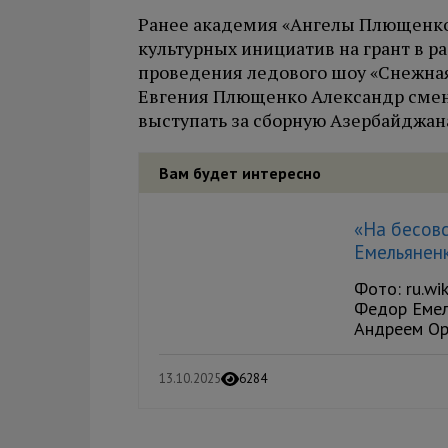
Ранее академия «Ангелы Плющенко
культурных инициатив на грант в р
проведения ледового шоу «Снежная 
Евгения Плющенко Александр смен
выступать за сборную Азербайджан
Вам будет интересно
«На бесов
Емельянен
Фото: ru.wi
Федор Емел
Андреем Орл
13.10.2025
6284