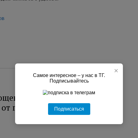
ов
×
Самое интересное – у нас в ТГ.
Подписывайтесь
ющенко не следует
от государств на свои
Подписаться