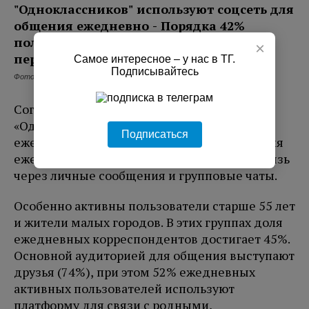
×
Самое интересное – у нас в ТГ.
Подписывайтесь
Фото: соцсеть Одноклассники
Согласно новому исследованию
«Одноклассников», 42% пользователей
Подписаться
ежедневно используют соцсеть для общения
ежедневно, предпочитая поддерживать связь
через личные сообщения и групповые чаты.
Особенно активны пользователи старше 55 лет
и жители малых городов. В этих группах доля
ежедневных корреспондентов достигает 45%.
Основной аудиторией для общения выступают
друзья (74%), при этом 52% ежедневных
активных пользователей используют
платформу для связи с родными,