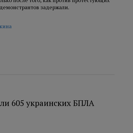
лько после того, как против протестующих
 демонстрантов задержали.
чкина
или 605 украинских БПЛА