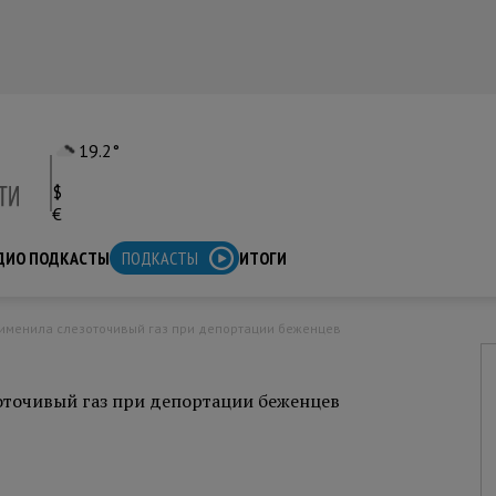
19.2°
$
€
ДИО ПОДКАСТЫ
ПОДКАСТЫ
ИТОГИ
именила слезоточивый газ при депортации беженцев
точивый газ при депортации беженцев