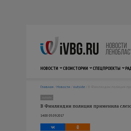
НОВОСТИ
СВО
ИСТОРИИ
СПЕЦПРОЕКТЫ
РА
Главная
/
Новости
/
outside
/ В Финляндии полиция пр
outside
В Финляндии полиция применила слезо
14:00 05.09.2017