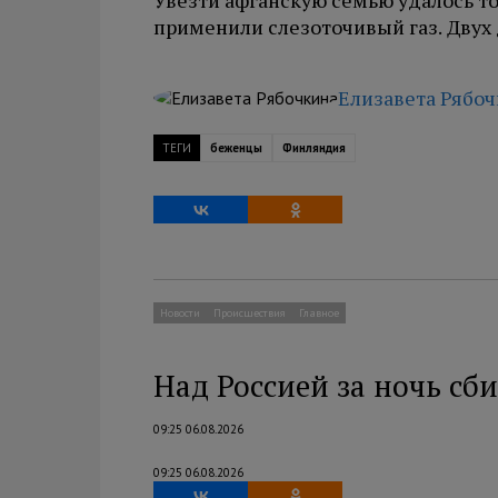
Увезти афганскую семью удалось то
применили слезоточивый газ. Двух
Елизавета Рябо
ТЕГИ
беженцы
Финляндия
Новости
Происшествия
Главное
Над Россией за ночь сб
09:25 06.08.2026
09:25 06.08.2026