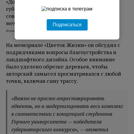
Подписаться
Фото: Правительство Ленинградской области
На мемориале «Цветок Жизни» он обсудил с
подрядчиками вопросы благоустройства и
ландшафтного дизайна. Особое внимание
было уделено обрезке деревьев, чтобы
авторский замысел просматривался с любой
точки, включая саму трассу.
«Важно не просто отреставрировать
объекты, но и модернизировать весь комплекс
в соответствии с концепцией студентов
Горного университета — победителя
губернаторского конкурса», — отметил