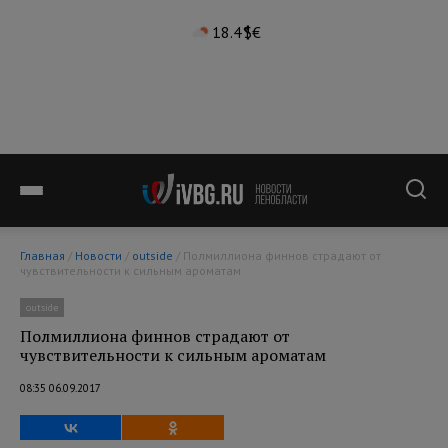
18.4°
$
€
Главная
/
Новости
/
outside
/ Полмиллиона финнов страдают от
чувствительности к сильным ароматам
outside
Полмиллиона финнов страдают от
чувствительности к сильным ароматам
08:35 06.09.2017