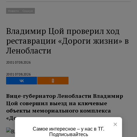
Новости
Социум
Владимир Цой проверил ход
реставрации «Дороги жизни» в
Ленобласти
20:01 07.08.2026
20:01 07.08.2026
Вице-губернатор Ленобласти Владимир
Цой совершил выезд на ключевые
объекты мемориального комплекса
«Дорога жизни».
×
Самое интересное – у нас в ТГ.
Подписывайтесь