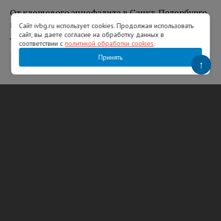
От клещевого энцефалита в Санкт-Петербурге
привились около 92 тысяч человек, в
Сайт ivbg.ru использует cookies. Продолжая использовать
сайт, вы даете согласие на обработку данных в
Ленинградской области – около 67 тысяч.
соответствии с
политикой обработки cookies
.
Принять
Вам будет интересно
↑
В ЛОКБ спасли жизнь пациента и
сохранили его легкое