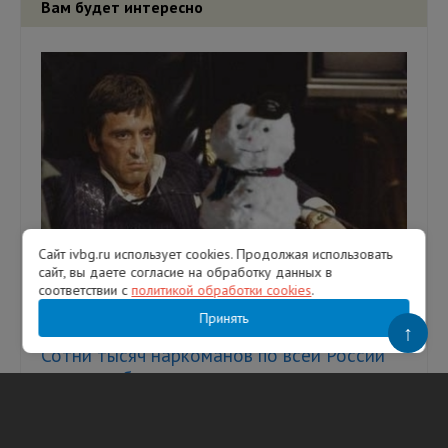
Вам будет интересно
Сайт ivbg.ru использует cookies. Продолжая использовать
сайт, вы даете согласие на обработку данных в
соответствии с
политикой обработки cookies
.
Принять
↑
Сотни тысяч наркоманов по всей России
остались без доз после задержания всего
лишь одного молдаванина в Ленобласти
Фото: коллаж с кадром фильма Лицо со