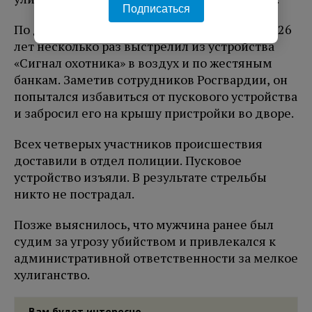
Подписаться
По данным ведомства, мужчина в возрасте 26
лет несколько раз выстрелил из устройства
«Сигнал охотника» в воздух и по жестяным
банкам. Заметив сотрудников Росгвардии, он
попытался избавиться от пускового устройства
и забросил его на крышу пристройки во дворе.
Всех четверых участников происшествия
доставили в отдел полиции. Пусковое
устройство изъяли. В результате стрельбы
никто не пострадал.
Позже выяснилось, что мужчина ранее был
судим за угрозу убийством и привлекался к
административной ответственности за мелкое
хулиганство.
Вам будет интересно