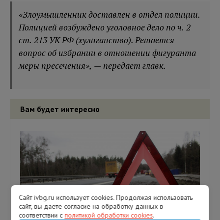
«Злоумышленник доставлен в отдел полиции.
Полицией возбуждено уголовное дело по ч. 2
ст. 213 УК РФ (хулиганство). Решается
вопрос об избрании в отношении фигуранта
меры пресечения», — передает главк.
Вам будет интересно
Сайт ivbg.ru использует cookies. Продолжая использовать
сайт, вы даете согласие на обработку данных в
соответствии с
политикой обработки cookies
.