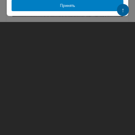
Принять
↑
Четыре человека пострадали в лобовом
ДТП в Киришском районе
На месте происшествия работали спасатели.
В Киришском районе устанавливают
обстоятельства аварии, в которой
пострадали четыре человека. О дорожном
про...
09.08.2026
162
Анастасия Щербакова
ТЕГИ
хулиганство
Петербург
вооруженное нападение