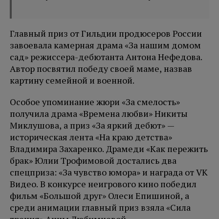
Главный приз от Гильдии продюсеров России
завоевала камерная драма «За нашим домом
сад» режиссера-дебютанта Антона Нефедова.
Автор посвятил победу своей маме, назвав
картину семейной и военной.
Особое упоминание жюри «За смелость»
получила драма «Времена любви» Никиты
Миклушова, а приз «За яркий дебют» —
историческая лента «На краю детства»
Владимира Захаренко. Драмеди «Как пережить
брак» Юлии Трофимовой достались два
спецприза: «За чувство юмора» и награда от VK
Видео. В конкурсе неигрового кино победил
фильм «Большой друг» Олеси Епишиной, а
среди анимации главный приз взяла «Сила
трения» Анны Любимцевой.