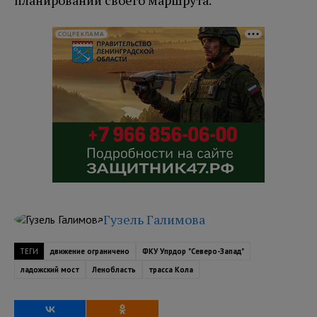
планировании своего маршрута.
СОЦРЕКЛАМА
Гузель Галимова
ТЕГИ
движение ограничено
ФКУ Упрдор "Северо-Запад"
ладожский мост
Ленобласть
трасса Кола