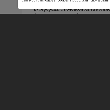
Сайт ivbg.ru использует cookies. Продолжая использовать
Бутерброды с колбасой или ветчино
Атрахова, содержат большое колич
веществ. Их регулярное употребле
сосудистых и онкологических забо
Врач также не рекомендует употре
крепкий кофе. Такие напитки могу
на водный баланс. Свежая выпечка,
вызывает ощущение тяжести.
Вам будет интересно
Врач-диетолог назвала алкоголь,
Сладкие алкогольные напитки значит
алкоголя без добавления сахара. Пр
за...