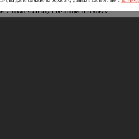
 сайт, вы даете согласие на обработку данных в соответствии с
политико
й, а также яичница с беконом, по словам
ество жиров и потенциально вредных
ние может повышать риск сердечно-
леваний.
блять натощак свежевыжатые соки, смузи и
т вызвать дискомфорт в желудке и повлиять
 по словам специалиста, также нередко
 от которого толстеют быстрее всего
ельно калорийнее сухих вин и крепкого
и этом главной причиной набора веса после