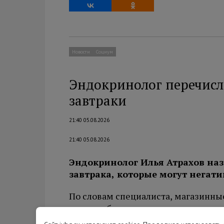
Новости
Социум
Эндокринолог перечисл
завтраки
21:40 05.08.2026
21:40 05.08.2026
Эндокринолог Илья Атрахов на
завтрака, которые могут негати
По словам специалиста, магазинны
сладкие батончики содержат мало к
рекомендует дополнять свежими о