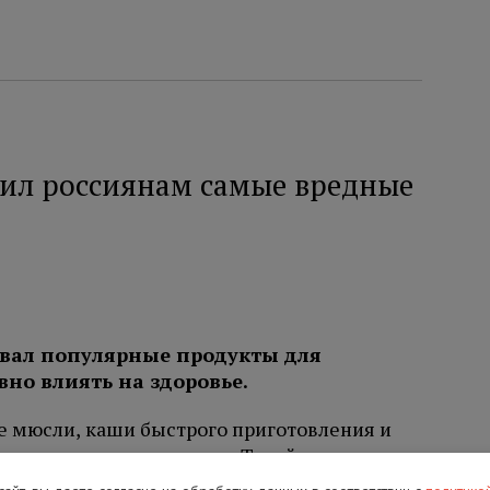
ил россиянам самые вредные
звал популярные продукты для
вно влиять на здоровье.
е мюсли, каши быстрого приготовления и
летчатки и много сахара. Такой завтрак врач
вощами или фруктами.