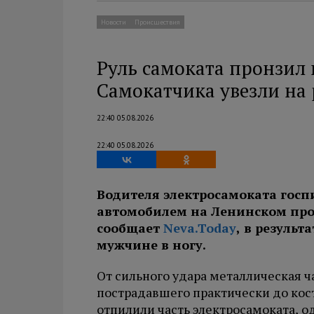
Новости
Происшествия
Руль самоката пронзил 
Самокатчика увезли на
22:40 05.08.2026
22:40 05.08.2026
Водителя электросамоката госп
автомобилем на Ленинском прос
сообщает
Neva.Today
, в резуль
мужчине в ногу.
От сильного удара металлическая ч
пострадавшего практически до кос
отпилили часть электросамоката, о