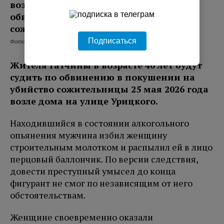
Подписаться
Фото: Freepik.
Жителя Гатчины в возрасте 40 лет будут
судить по обвинению в покушении на
убийство сожительницы 25 мая 2026 года
возле дома на улице Урицкого.
Находившийся в состоянии алкогольного
опьянения мужчина избил женщину
строительным молотком и распылил ей в лицо
перцовый баллончик. По версии следствия,
довести преступный умысел до конца
фигурант не смог по независящим от него
обстоятельствам.
Женщине своевременно оказали