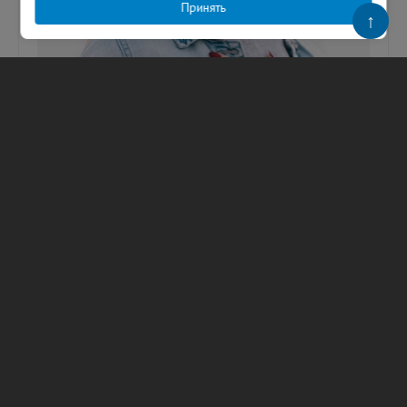
Принять
↑
Врач назвала 3 неявных симптома
проблем с сердцем
Среди них — частое головокружение.
Головокружение, потеря сознания и редкий
пульс могут указывать на проблемы с
сердечно-сосудистой системой. Об...