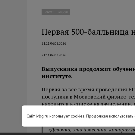
Новости
Социум
Первая 500-балльница 
21:11 06.08.2026
21:11 06.08.2026
Выпускника продолжит обучени
институте.
Первая за все время проведения ЕГ
поступила в Московский физико-те
находится в списке на зачисление,
Дмитрий Ливанов.
Сайт ivbg.ru использует cookies. Продолжая использовать
«Девочка, это известно, которая п