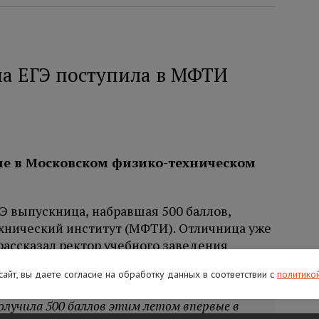
на ЕГЭ поступила в МФТИ
е в Московском физико-техническом
Э выпускница, набравшая 500 баллов,
хнический институт (МФТИ). Отличница уже
 рассказал ректор учебного заведения
 сайт, вы даете согласие на обработку данных в соответствии с
политико
олучила 500 баллов этим летом впервые в