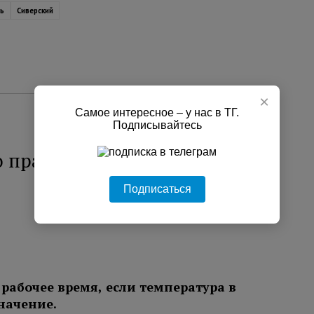
ть
Сиверский
×
Самое интересное – у нас в ТГ.
Подписывайтесь
 праве на сокращенный
Подписаться
рабочее время, если температура в
начение.