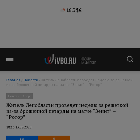
18.3°
$
€
Главная
/
Новости
/ Житель Ленобласти проведет неделю за решеткой
из-за брошенной петарды на матче “Зенит” – “Ротор”
Новости
Спорт
Житель Ленобласти проведет неделю за решеткой
из-за брошенной петарды на матче “Зенит” –
“Ротор”
18:16 13.08.2020