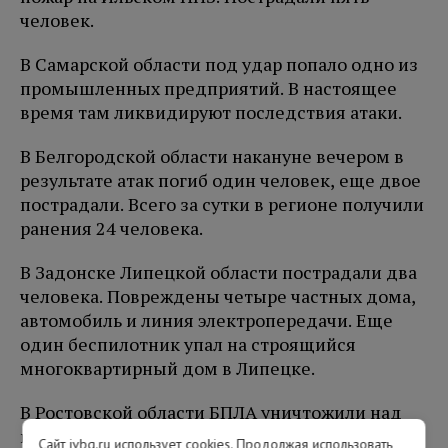
человек.
В Самарской области под удар попало одно из
промышленных предприятий. В настоящее
время там ликвидируют последствия атаки.
В Белгородской области накануне вечером в
результате атак погиб один человек, еще двое
пострадали. Всего за сутки в регионе получили
ранения 24 человека.
В Задонске Липецкой области пострадали два
человека. Повреждены четыре частных дома,
автомобиль и линия электропередачи. Еще
один беспилотник упал на строящийся
многоквартирный дом в Липецке.
В Ростовской области БПЛА уничтожили над
пятью районами и Таганрогским заливом.
Сайт ivbg.ru использует cookies. Продолжая использовать