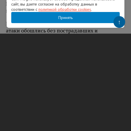
Информации о пострадавших и разрушениях
сайт, вы даете согласие на обработку данных в
соответствии с
политикой обработки cookies
.
не поступало.
Принять
↑
В Воронежской, Рязанской и Тульской областях
атаки обошлись без пострадавших и
разрушений.
Временные ограничения полеты самолетов
вводили в аэропортах Краснодара, Казани,
Нижнекамска, Самары, Ульяновска, Чебоксар,
Ижевска, Кирова, Перми, Оренбурга, Уфы,
Пензы и Саранска. На момент подготовки
публикации ограничения действуют в
аэропортах Сочи, Геленджика, Нижнего
Новгорода, Калуги и Тамбова.
Вам будет интересно