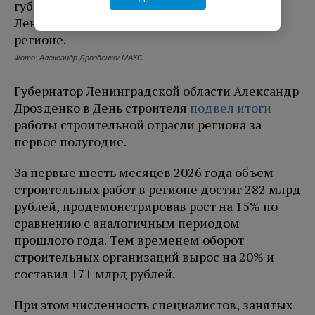
Фото: Александр Дрозденко/ МАКС
Губернатор Ленинградской области Александр
Дрозденко в День строителя
подвел итоги
работы строительной отрасли региона за
первое полугодие.
За первые шесть месяцев 2026 года объем
строительных работ в регионе достиг 282 млрд
рублей, продемонстрировав рост на 15% по
сравнению с аналогичным периодом
прошлого года. Тем временем оборот
строительных организаций вырос на 20% и
составил 171 млрд рублей.
При этом численность специалистов, занятых