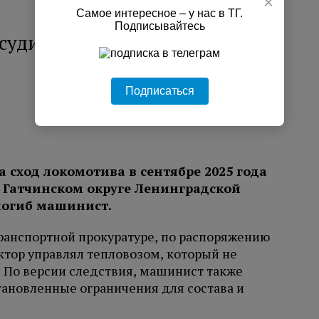
×
Самое интересное – у нас в ТГ.
Подписывайтесь
судить за гибель машиниста в
Подписаться
а сход локомотива в сентябре 2025 года
 Гатчинском округе Ленинградской
 погиб машинист.
ранспортной прокуратуре, по распоряжению
тор управлял тепловозом, который не
 По версии следствия, машинист также
тановленные ограничения для состава и