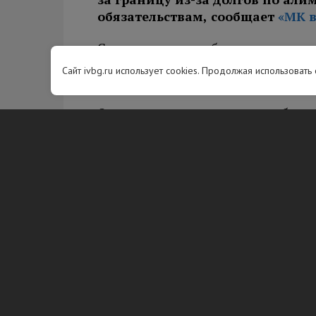
обязательствам, сообщает
«МК в
С начала года судебные приставы в
рублей. Среди них более 9000 непл
Сайт ivbg.ru использует cookies. Продолжая использовать
погасили задолженность примерно 
Ограничение на выезд может быть 
тысяч рублей или задолженности по
действует до полного погашения з
Также приставы могут ограничить 
требований неимущественного хар
поездкой проверить наличие долго
необходимости погасить их.
Вам будет интересно
В ФССП рас