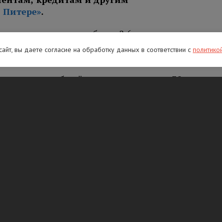
 Питере»
.
зыскали с должников более 2,6 миллиарда
ательщиков алиментов, которые в итоге
 сайт, вы даете согласие на обработку данных в соответствии с
политико
на 32 миллиона рублей.
введено при общей сумме долга свыше 30
 алиментам более 10 тысяч рублей. Запрет
адолженности.
выезд за границу при неисполнении
актера. В ФССП рекомендуют перед
в на официальном сайте ведомства и при
сказали, при какой сумме долга могут