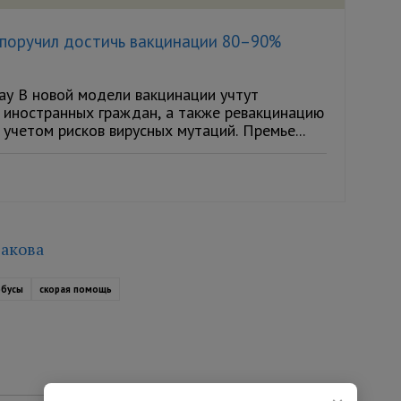
поручил достичь вакцинации 80–90%
ay В новой модели вакцинации учтут
 иностранных граждан, а также ревакцинацию
 учетом рисков вирусных мутаций. Премье...
акова
обусы
скорая помощь